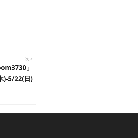
次
om3730」
木)-5/22(日)