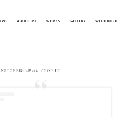
EWS
ABOUT ME
WORKS
GALLERY
WEDDING I
OOKSTORE岡山駅前にてPOP UP