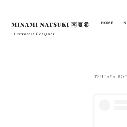
コ
ン
テ
HOME
N
MINAMI NATSUKI 南夏希
ン
ツ
Illustrator/ Designer
へ
ス
Site
キ
Overlay
ッ
プ
TSUTAYA B