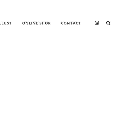
instagram
検
LLUST
ONLINE SHOP
CONTACT
索