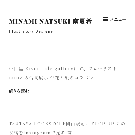
コ
ン
テ
メニュー
MINAMI NATSUKI 南夏希
ン
Illustrator/ Designer
ツ
へ
Site
ス
Overlay
キ
ッ
プ
中目黒 River side galleryにて、フローリスト
mioとの合同展示 生花と絵のコラボレ
中
続きを読む
目
黒
展
示
「ROOM3730」
TSUTAYA BOOKSTORE岡山駅前にてPOP UP この
2022.5/19(木)-5/22(日)
投稿をInstagramで見る 南