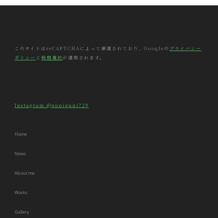
屋
書
店
展
示
このサイトはreCAPTCHAによって保護されており、Googleの
プライバシー
ポリシー
と
利用規約
が適用されます。
「益々、
キ
ラ
キ
ラ」
Instagram @punipuni729
2020.9/17(木)-10/18(日)
Home
News
About me
Works
Gallery