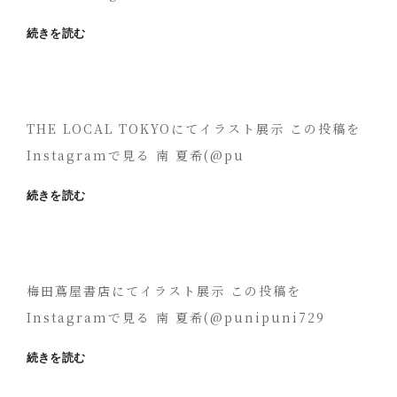
岡
続きを読む
山
POPUP
2021.6/1(火)-6/29(火)
THE LOCAL TOKYOにてイラスト展示 この投稿を
Instagramで見る 南 夏希(@pu
渋
続きを読む
谷
展
示
ハ
ル
梅田蔦屋書店にてイラスト展示 この投稿を
ナ
Instagramで見る 南 夏希(@punipuni729
ツ
ア
梅
続きを読む
キ
田
2021.3/5(金)-3/14(日)
蔦